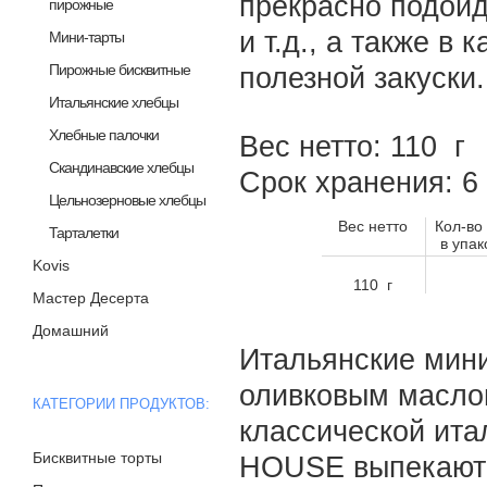
прекрасно подойд
пирожные
и т.д., а также в
Мини-тарты
Пирожные бисквитные
полезной закуски.
Итальянские хлебцы
Хлебные палочки
Вес нетто: 110 г
Скандинавские хлебцы
Срок хранения: 
Цельнозерновые хлебцы
Вес нетто
Кол-во
Тарталетки
в упак
Kovis
110 г
Мастер Десерта
Домашний
Итальянские мини
оливковым масло
КАТЕГОРИИ ПРОДУКТОВ:
классической ит
Бисквитные торты
HOUSE выпекаютс