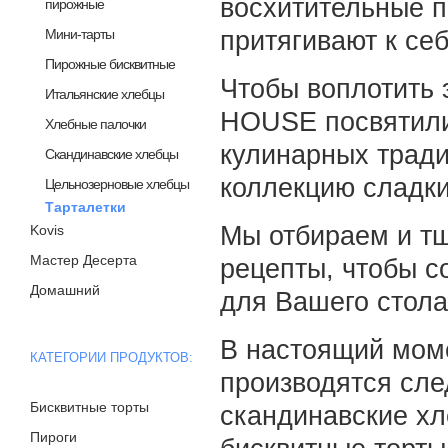
восхитительные п
пирожные
Мини-тарты
притягивают к себ
Пирожные бисквитные
Чтобы воплотить 
Итальянские хлебцы
HOUSE посвятили 
Хлебные палочки
кулинарных тради
Скандинавские хлебцы
коллекцию сладк
Цельнозерновые хлебцы
Тарталетки
Мы отбираем и т
Kovis
Мастер Десерта
рецепты, чтобы с
Домашний
для Вашего стола
В настоящий мо
КАТЕГОРИИ ПРОДУКТОВ:
производятся сле
Бисквитные торты
скандинавские хл
Пироги