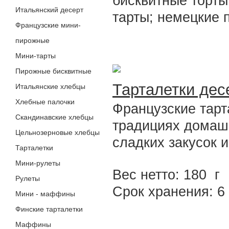
бисквитные торты
Итальянский десерт
тарты; немецкие п
Французские мини-
пирожные
Мини-тарты
Пирожные бисквитные
Тарталетки дес
Итальянские хлебцы
Хлебные палочки
Французские тарт
Скандинавские хлебцы
традициях домаш
Цельнозерновые хлебцы
сладких закусок и
Тарталетки
Мини-рулеты
Вес нетто: 180 г
Рулеты
Срок хранения: 
Мини - маффины
Финские тарталетки
Маффины