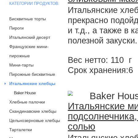
КАТЕГОРИИ ПРОДУКТОВ:
Итальянские хлеб
прекрасно подойд
Бисквитные торты
Пироги
и т.д., а также в
Итальянский десерт
полезной закуски.
Французские мини-
пирожные
Вес нетто: 110 г
Мини-тарты
Срок хранения:6
Пирожные бисквитные
Итальянские хлебцы
Baker House
Baker Hou
Хлебные палочки
Итальянские м
Скандинавские хлебцы
подсолнечника,
Цельнозерновые хлебцы
солью
Тарталетки