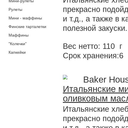
Итальянские хлеб
Мини-рулеты
прекрасно подойд
Рулеты
и т.д., а также в
Мини - маффины
полезной закуски.
Финские тарталетки
Маффины
"Колечки"
Вес нетто: 110 г
Капкейки
Срок хранения:6
Baker Hou
Итальянские ми
оливковым мас
Итальянские хлеб
прекрасно подойд