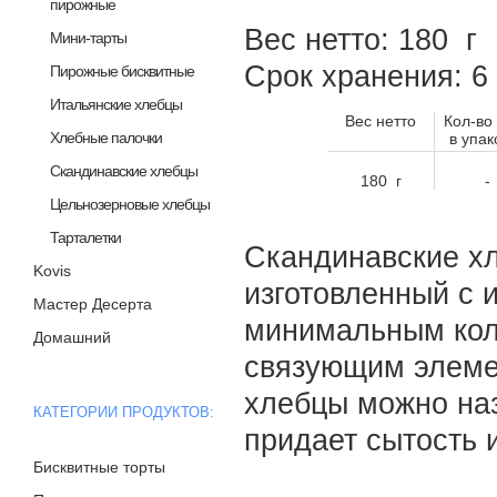
пирожные
Вес нетто: 180 г
Мини-тарты
Срок хранения: 
Пирожные бисквитные
Итальянские хлебцы
Вес нетто
Кол-во
Хлебные палочки
в упак
Скандинавские хлебцы
180 г
-
Цельнозерновые хлебцы
Тарталетки
Скандинавские хл
Kovis
изготовленный с 
Мастер Десерта
минимальным кол
Домашний
связующим элеме
хлебцы можно наз
КАТЕГОРИИ ПРОДУКТОВ:
придает сытость 
Бисквитные торты