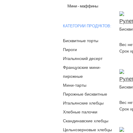
Мини - маффины
Руле
КАТЕГОРИИ ПРОДУКТОВ:
Бискви
Бисквитные торты
Вес не
Пироги
Срок х
Итальянский десерт
Французские мини-
пирожные
Руле
Мини-тарты
Бискви
Пирожные бисквитные
Вес не
Итальянские хлебцы
Срок х
Хлебные палочки
Скандинавские хлебцы
Цельнозерновые хлебцы