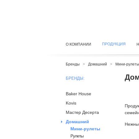
ПРОДУКЦИЯ
О КОМПАНИИ
Бренды
>
Домашний
>
Мини-рулет
До
БРЕНДЫ:
Baker House
Kovis
Продук
Мастер Десерта
семейн
Домашний
Нежные
Мини-рулеты
Рулеты