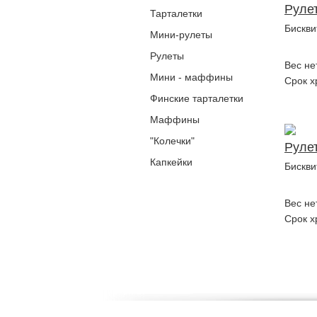
Руле
Тарталетки
Бискви
Мини-рулеты
Рулеты
Вес не
Мини - маффины
Срок х
Финские тарталетки
Маффины
"Колечки"
Руле
Капкейки
Бискви
Вес не
Срок х