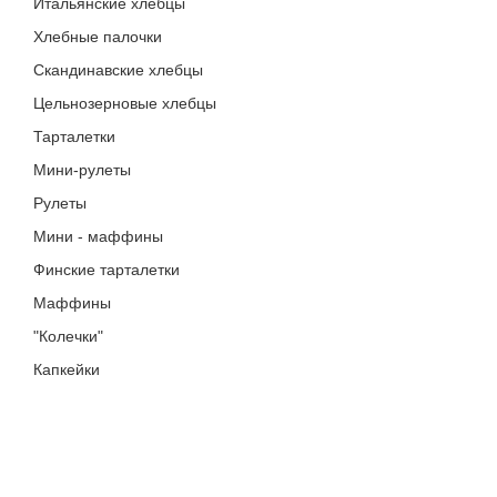
Итальянские хлебцы
Хлебные палочки
Скандинавские хлебцы
Цельнозерновые хлебцы
Тарталетки
Мини-рулеты
Рулеты
Мини - маффины
Финские тарталетки
Маффины
"Колечки"
Капкейки