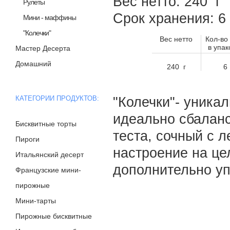
Вес нетто: 240 г
Рулеты
Срок хранения: 
Мини - маффины
"Колечки"
Вес нетто
Кол-во
в упак
Мастер Десерта
Домашний
240 г
6
КАТЕГОРИИ ПРОДУКТОВ:
"Колечки"- уника
идеально сбалан
Бисквитные торты
теста, сочный с 
Пироги
настроение на це
Итальянский десерт
дополнительно у
Французские мини-
пирожные
Мини-тарты
Пирожные бисквитные