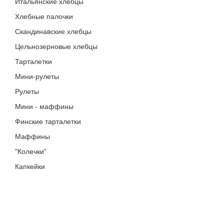
Итальянские хлебцы
Хлебные палочки
Скандинавские хлебцы
Цельнозерновые хлебцы
Тарталетки
Мини-рулеты
Рулеты
Мини - маффины
Финские тарталетки
Маффины
"Колечки"
Капкейки