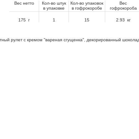
Вес нетто
Кол-во штук
Кол-во упаковок
Вес
в упаковке
в гофрокоробе
гофрокороба
175 г
1
15
2.93 кг
тный рулет с кремом "вареная сгущенка", декорированный шокола