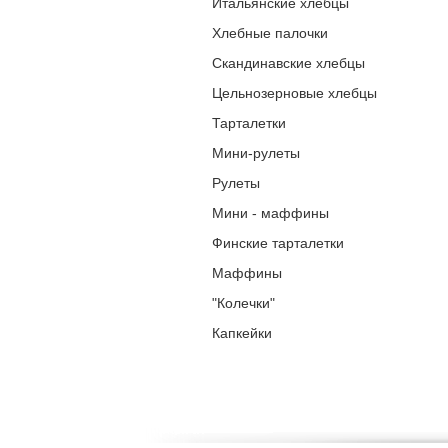
Итальянские хлебцы
Хлебные палочки
Скандинавские хлебцы
Цельнозерновые хлебцы
Тарталетки
Мини-рулеты
Рулеты
Мини - маффины
Финские тарталетки
Маффины
"Колечки"
Капкейки