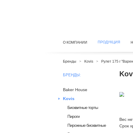
ПРОДУКЦИЯ
О КОМПАНИИ
Бренды
>
Kovis
>
Рулет 175 г "Варе
Kov
БРЕНДЫ:
Baker House
Kovis
Бисквитные торты
Пироги
Вес не
Пирожные бисквитные
Срок х