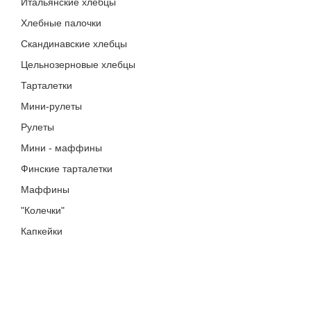
Итальянские хлебцы
Хлебные палочки
Скандинавские хлебцы
Цельнозерновые хлебцы
Тарталетки
Мини-рулеты
Рулеты
Мини - маффины
Финские тарталетки
Маффины
"Колечки"
Капкейки