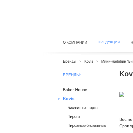
ПРОДУКЦИЯ
О КОМПАНИИ
Бренды
>
Kovis
>
Мини-маффин "Ви
Kov
БРЕНДЫ:
Baker House
Kovis
Бисквитные торты
Пироги
Вес не
Пирожные бисквитные
Срок х