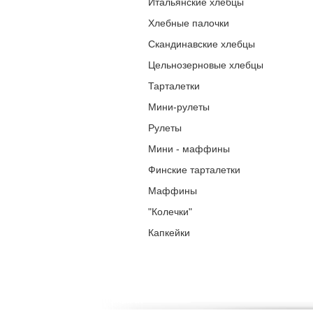
Итальянские хлебцы
Хлебные палочки
Скандинавские хлебцы
Цельнозерновые хлебцы
Тарталетки
Мини-рулеты
Рулеты
Мини - маффины
Финские тарталетки
Маффины
"Колечки"
Капкейки