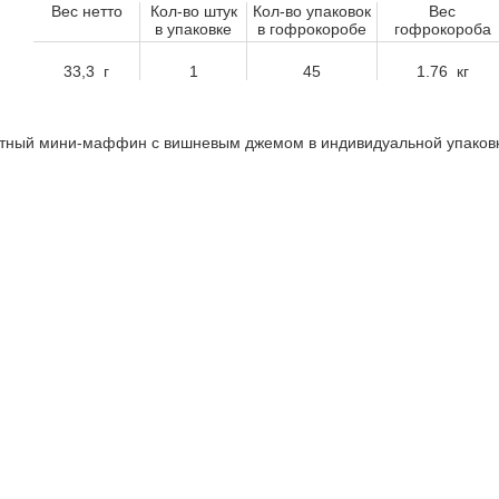
Вес нетто
Кол-во штук
Кол-во упаковок
Вес
в упаковке
в гофрокоробе
гофрокороба
33,3 г
1
45
1.76 кг
тный мини-маффин с вишневым джемом в индивидуальной упаковк