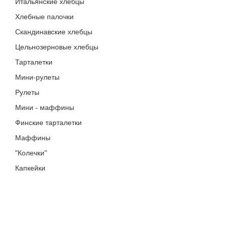
Итальянские хлебцы
Хлебные палочки
Скандинавские хлебцы
Цельнозерновые хлебцы
Тарталетки
Мини-рулеты
Рулеты
Мини - маффины
Финские тарталетки
Маффины
"Колечки"
Капкейки