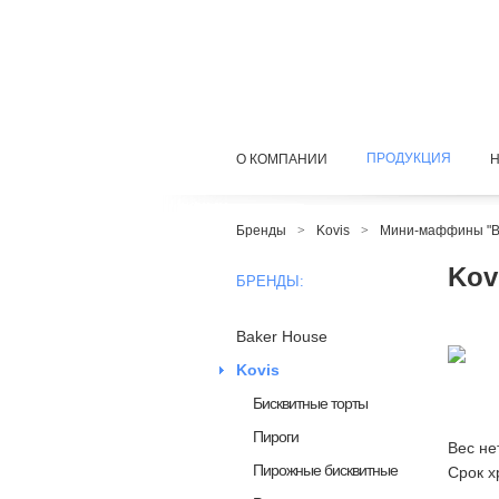
ПРОДУКЦИЯ
О КОМПАНИИ
Бренды
>
Kovis
>
Мини-маффины "
Kov
БРЕНДЫ:
Baker House
Kovis
Бисквитные торты
Пироги
Вес не
Пирожные бисквитные
Срок х