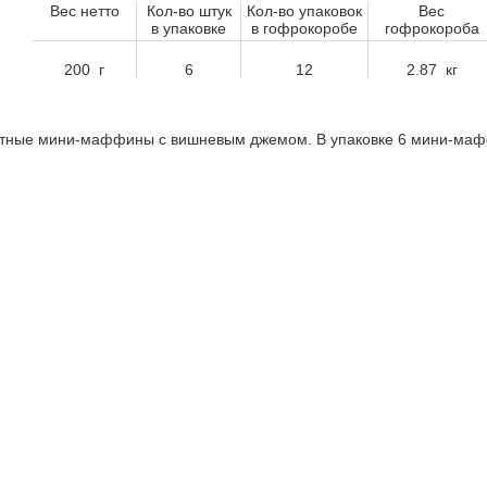
Вес нетто
Кол-во штук
Кол-во упаковок
Вес
в упаковке
в гофрокоробе
гофрокороба
200 г
6
12
2.87 кг
итные мини-маффины с вишневым джемом. В упаковке 6 мини-маф