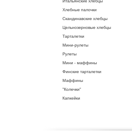
Итальянские хлебцы
Хлебные палочки
Скандинавские хлебцы
Цельнозерновые хлебцы
Тарталетки
Мини-рулеты
Рулеты
Мини - маффины
Финские тарталетки
Маффины
"Колечки"
Капкейки