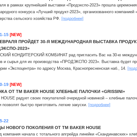
аля в рамках крупнейшей выставки «Продэкспо-2023» прошла церемония
ародного конкурса «Лучший продукт-2023», организованного компанией 
ерства сельского хозяйства РФ.
[подробнее]
1-15
[NEW]
ФЕВРАЛЯ ПРОЙДЕТ 30-Я МЕЖДУНАРОДНАЯ ВЫСТАВКА ПРОДУ
ЭКСПО-2023»
КИЙ КОНДИТЕРСКИЙ КОМБИНАТ рад пригласить Вас на 30-ю междунар
ов и сырья для их производства «ПРОДЭКСПО 2023». Выставка будет прох
ории «Экспоцентра» по адресу Москва, Краснопресненская наб., 14.
[под
0-19
[NEW]
КА ОТ TM BAKER HOUSE ХЛЕБНЫЕ ПАЛОЧКИ «GRISSINI»
HOUSE радует своих покупателей очередной новинкой – хлебные палоч
 позволят быстро приготовить легкие закуски.
[подробнее]
5-22
Ы НОВОГО ПОКОЛЕНИЯ ОТ ТМ BAKER HOUSE
од компания начала с тотального апгрейда линейки «Скандинавских» хле