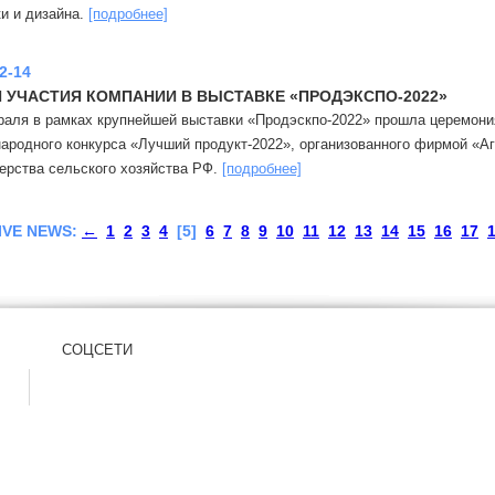
ки и дизайна.
[подробнее]
2-14
 УЧАСТИЯ КОМПАНИИ В ВЫСТАВКЕ «ПРОДЭКСПО-2022»
раля в рамках крупнейшей выставки «Продэскпо-2022» прошла церемони
ародного конкурса «Лучший продукт-2022», организованного фирмой «А
ерства сельского хозяйства РФ.
[подробнее]
IVE NEWS:
←
1
2
3
4
[5]
6
7
8
9
10
11
12
13
14
15
16
17
СОЦСЕТИ