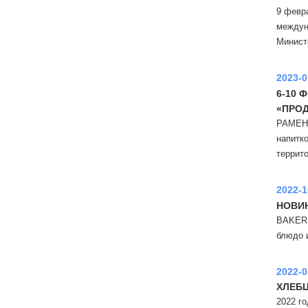
9 февр
междун
Минист
2023-0
6-10 
«ПРОД
РАМЕНС
напитк
террит
2022-1
НОВИН
BAKER 
блюдо и
2022-0
ХЛЕБЦ
2022 г